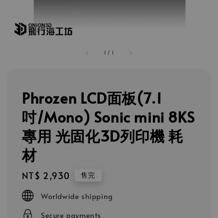
1
/
1
Phrozen LCD面板(7.1
吋/Mono) Sonic mini 8KS
專用 光固化3D列印機 耗
材
Regular
NT$ 2,930
售完
price
Worldwide shipping
Secure payments