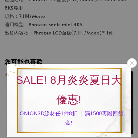
8KS專用
規格：7.1吋/Mono
適用機型：Phrozen Sonic mini 8KS
出貨內容物：Phrozen LCD面板(7.1吋/Mono)* 1件
您可能也喜歡
SALE! 8月炎炎夏日大
優惠!
｜ONION3D線材任1件8折 ｜滿1500再贈回饋
金!