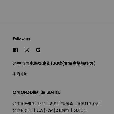
Follow us
台中市西屯區智惠街108號(青海家樂福後方)
本店地址
ONION3D飛行海 3D列印
台中3D列印┃拓竹┃創想┃普羅森┃3D打印線材┃
光固化列印┃SLA┃FDM┃3D掃描┃3D代印