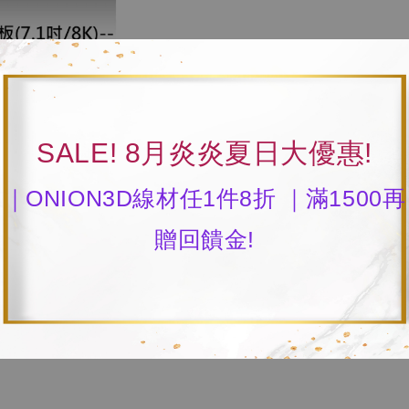
SALE! 8月炎炎夏日大優惠!
｜ONION3D線材任1件8折 ｜滿1500再
贈回饋金!