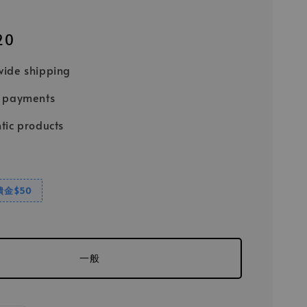
20
ide shipping
e payments
tic products
饋金$50
一般