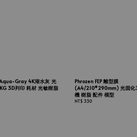
n Aqua-Gray 4K湖水灰 光
Phrozen FEP 離型膜
KG 3D列印 耗材 光敏樹脂
(A4/210*290mm) 光固化
機 樹脂 配件 模型
Regular
NT$ 330
price