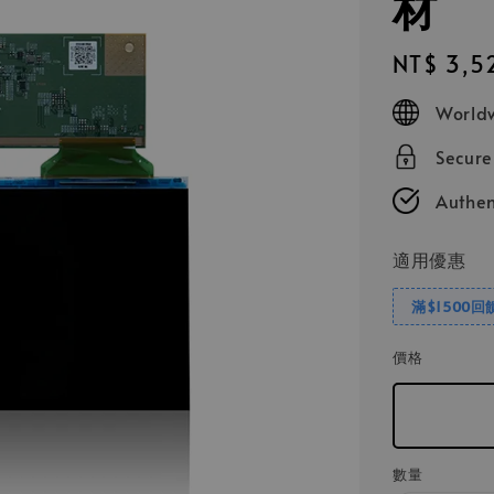
材
Regular
NT$ 3,5
price
Worldw
Secur
Authen
適用優惠
滿$1500回
價格
數量