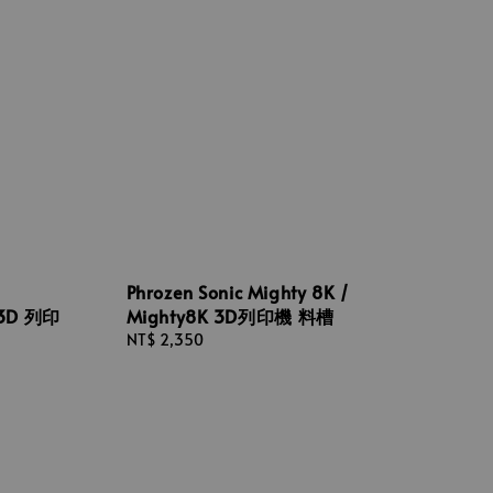
Phrozen Sonic Mighty 8K /
3D 列印
Mighty8K 3D列印機 料槽
Regular
NT$ 2,350
price