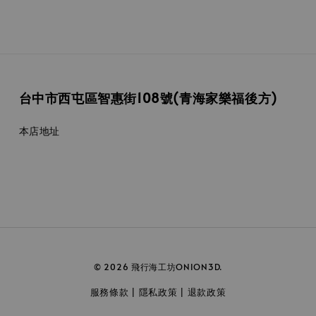
台中市西屯區智惠街108號(青海家樂福後方)
本店地址
© 2026 飛行海工坊ONION3D.
服務條款
隱私政策
退款政策
|
|