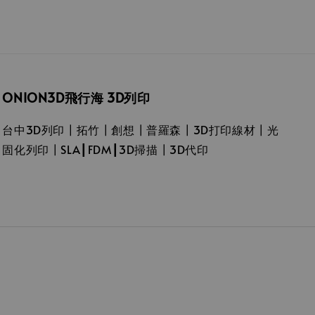
ONION3D飛行海 3D列印
台中3D列印┃拓竹┃創想┃普羅森┃3D打印線材┃光
固化列印┃SLA┃FDM┃3D掃描┃3D代印