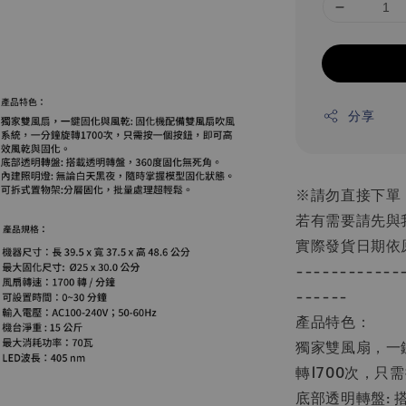
分享
※請勿直接下單
若有需要請先與
實際發貨日期依
------------
------
產品特色：
獨家雙風扇，一
轉1700次，
底部透明轉盤: 