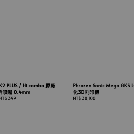
 PLUS / Hi combo 原廠
Phrozen Sonic Mega 8KS
噴嘴 0.4mm
化3D列印機
NT$ 399
Regular
NT$ 38,100
price