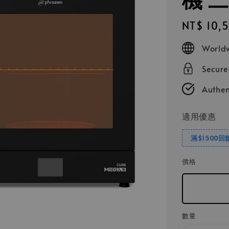
Regular
NT$ 10,
price
Worldw
Secur
Authen
適用優惠
滿$1500回
價格
數量