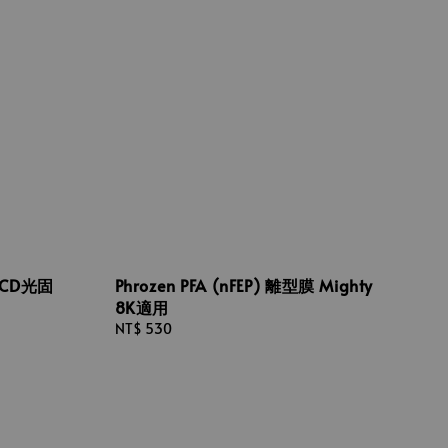
 LCD光固
Phrozen PFA (nFEP) 離型膜 Mighty
8K適用
Regular
NT$ 530
price