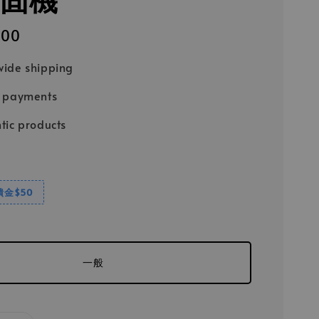
500
ide shipping
e payments
tic products
饋金$50
一般