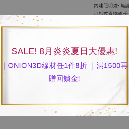
內建照明燈: 
可拆式置物架:
------------
-------
產品規格：
機器尺寸：長 39.5
SALE! 8月炎炎夏日大優惠!
最大固化尺寸: Ø2
風扇轉速：1700 
｜ONION3D線材任1件8折 ｜滿1500再
可設置時間：0~
贈回饋金!
輸入電壓：AC100
機台淨重 : 15 
最大消耗功率：
LED波長：405 