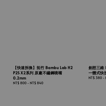
【快速拆換】拓竹 Bambu Lab H2
創想三維 K2
P2S X2系列 原廠不鏽鋼噴嘴
一體式快拆
0.2mm
Regular
NT$ 380
-
price
Regular
NT$ 800
-
NT$ 840
price