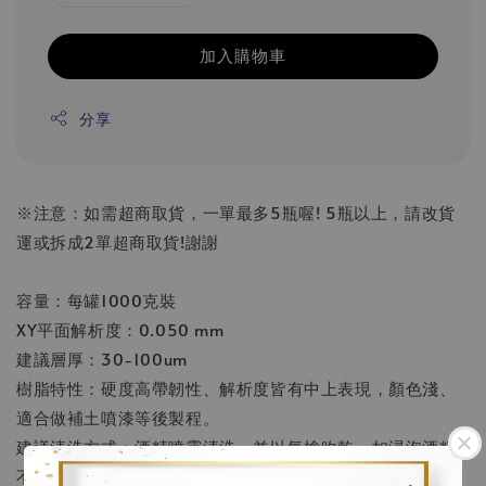
加入購物車
分享
※注意：如需超商取貨，一單最多5瓶喔! 5瓶以上，請改貨
運或拆成2單超商取貨!謝謝
容量：每罐1000克裝
XY平面解析度：0.050 mm
建議層厚：30-100um
樹脂特性：硬度高帶韌性、解析度皆有中上表現，顏色淺、
適合做補土噴漆等後製程。
建議清洗方式：酒精噴霧清洗、並以氣槍吹乾，如浸泡酒精
不宜超過30秒