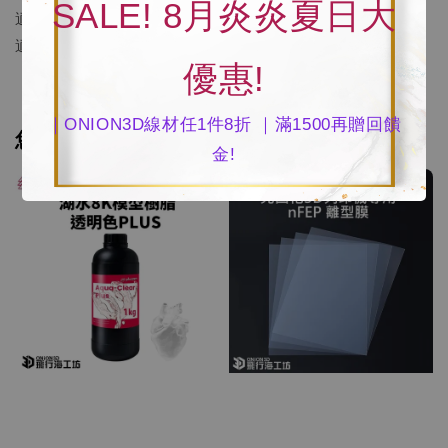
SALE! 8月炎炎夏日大
適用機種：LCD 3D列印機
適合用途：人偶公仔輸出、工業零件打樣
優惠!
｜ONION3D線材任1件8折 ｜滿1500再贈回饋
您可能也喜歡
金!