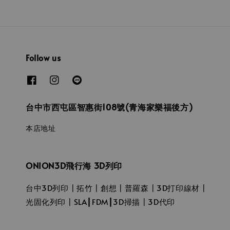
Follow us
台中市西屯區智惠街108號(青海家樂福後方)
本店地址
ONION3D飛行海 3D列印
台中3D列印┃拓竹┃創想┃普羅森┃3D打印線材┃
光固化列印┃SLA┃FDM┃3D掃描┃3D代印