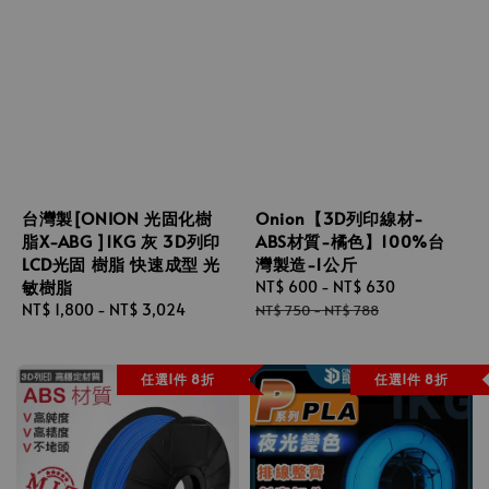
台灣製[ONION 光固化樹
Onion【3D列印線材-
脂X-ABG ]1KG 灰 3D列印
ABS材質-橘色】100%台
LCD光固 樹脂 快速成型 光
灣製造-1公斤
敏樹脂
Sale
NT$ 600
-
NT$ 630
Regular
Regular
NT$ 1,800
-
NT$ 3,024
price
price
NT$ 750
-
NT$ 788
price
任選1件 8折
任選1件 8折