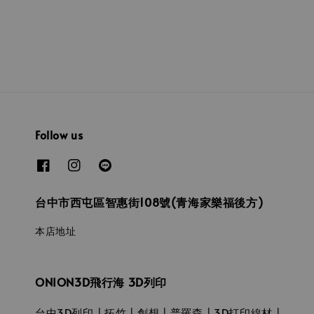
Follow us
台中市西屯區智惠街108號(青海家樂福後方)
本店地址
ONION3D飛行海 3D列印
台中3D列印┃拓竹┃創想┃普羅森┃3D打印線材┃