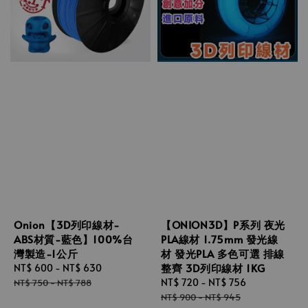
Onion【3D列印線材-
【ONION3D】P系列 夜光
ABS材質-藍色】100%台
PLA線材 1.75mm 發光線
灣製造-1公斤
材 發光PLA 多色可選 排線
整齊 3D列印線材 1KG
Sale
NT$ 600
-
NT$ 630
Regular
price
price
Sale
NT$ 720
-
NT$ 756
Regular
NT$ 750
-
NT$ 788
price
price
NT$ 900
-
NT$ 945