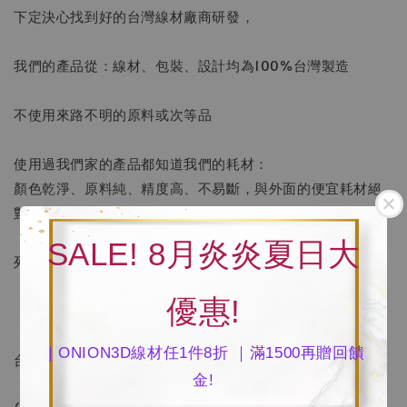
下定決心找到好的台灣線材廠商研發，
我們的產品從：線材、包裝、設計均為100%台灣製造
不使用來路不明的原料或次等品
使用過我們家的產品都知道我們的耗材：
顏色乾淨、原料純、精度高、不易斷，與外面的便宜耗材絕
對不一樣
SALE! 8月炎炎夏日大
列印效果極佳
優惠!
｜ONION3D線材任1件8折 ｜滿1500再贈回饋
台中實體店面~歡迎來店現場選購
金!