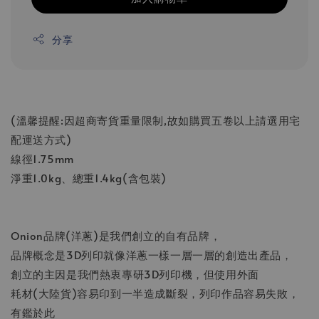
分享
(溫馨提醒:因超商寄貨重量限制,故如購買五卷以上請選用宅
配運送方式)
線徑1.75mm
淨重1.0kg、總重1.4kg(含包裝)
Onion品牌(洋蔥)是我們創立的自有品牌，
品牌概念是3D列印就像洋蔥一樣一層一層的創造出產品，
創立的主因是我們熱衷專研3D列印機，但使用外面
耗材(大陸貨)容易印到一半造成斷裂，列印作品容易失敗，
有鑑於此