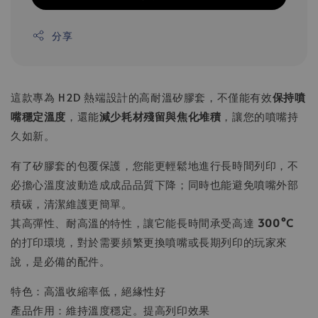
分享
這款專為 H2D 熱端設計的高耐溫矽膠套，不僅能有效
保持噴
嘴穩定溫度
，還能
減少耗材殘留與焦化堆積
，讓您的噴嘴持
久如新。
有了矽膠套的包覆保護，您能更輕鬆地進行長時間列印，不
必擔心溫度波動造成成品品質下降；同時也能避免噴嘴外部
積碳，清潔維護更簡單。
其高彈性、耐高溫的特性，讓它能長時間承受高達
300°C
的打印環境，對於需要頻繁更換噴嘴或長期列印的玩家來
說，是必備的配件。
特色：高溫收縮率低，絕緣性好
產品作用：維持溫度穩定。提高列印效果