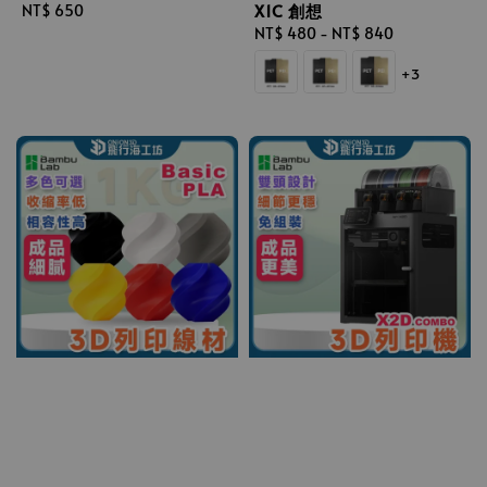
X1C 創想
Regular
NT$ 650
price
Regular
NT$ 480
-
NT$ 840
price
+3