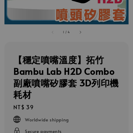
1
/
4
【穩定噴嘴溫度】拓竹
Bambu Lab H2D Combo
副廠噴嘴矽膠套 3D列印機
耗材
Regular
NT$ 39
price
Worldwide shipping
Secure payments