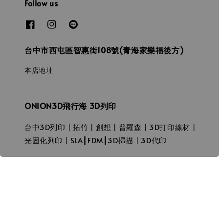
Follow us
台中市西屯區智惠街108號(青海家樂福後方)
本店地址
ONION3D飛行海 3D列印
台中3D列印┃拓竹┃創想┃普羅森┃3D打印線材┃
光固化列印┃SLA┃FDM┃3D掃描┃3D代印
© 2026 飛行海工坊ONION3D.