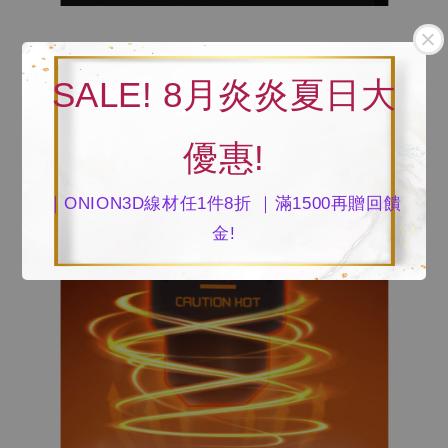
SALE! 8月炎炎夏日大
優惠!
｜ONION3D線材任1件8折 ｜滿1500再贈回饋
金!