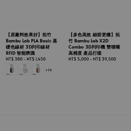
【原廠料效果好】拓竹
【多色高效 細節更穩】拓
Bambu Lab PLA Basic 基
竹 Bambu Lab X2D
礎色線材 3D列印線材
Combo 3D列印機 雙噴嘴
RFID 智能辨識
高精度 產品打樣
Regular
NT$ 380
-
NT$ 1,450
Regular
NT$ 5,000
-
NT$ 39,500
price
price
+14