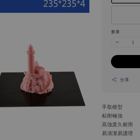
數量
分享
手取模型
粘附極強
高強度久耐用
易清潔易護理