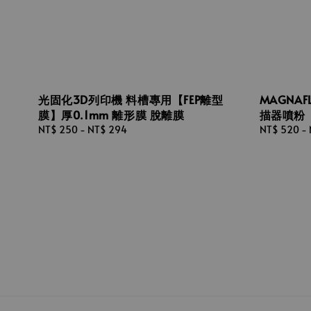
光固化3D列印機 料槽專用【FEP離型
MAGNAF
膜】厚0.1mm 離形膜 脫離膜
描器噴粉
Regular
NT$ 250
-
NT$ 294
Regular
NT$ 520
-
price
price