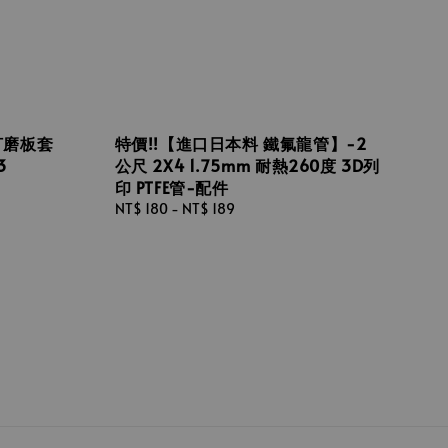
 打磨板套
特價!!【進口日本料 鐵氟龍管】-2
3
公尺 2X4 1.75mm 耐熱260度 3D列
印 PTFE管-配件
Regular
NT$ 180
-
NT$ 189
price