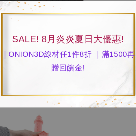
SALE! 8月炎炎夏日大優惠!
｜ONION3D線材任1件8折 ｜滿1500再
贈回饋金!