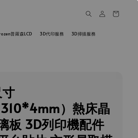
hrozen普羅森LCD
3D代印服務
3D掃描服務
尺寸
*310*4mm）熱床晶
璃板 3D列印機配件