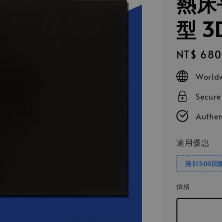
熱床
型 
Regular
NT$ 680
price
Worldw
Secur
Authen
適用優惠
滿$1500回
價格