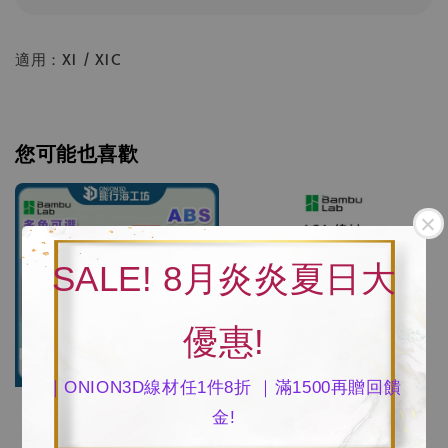
適用：X1 / X1C
您可能也喜歡
SALE! 8月炎炎夏日大
優惠!
｜ONION3D線材任1件8折 ｜滿1500再贈回饋
金!