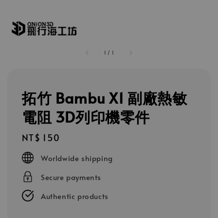
1
/
1
拓竹 Bambu X1 副廠熱敏
電阻 3D列印機零件
Regular
NT$ 150
price
Worldwide shipping
Secure payments
Authentic products