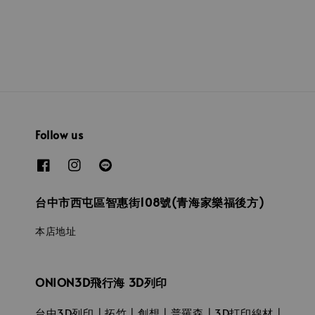
price
Follow us
台中市西屯區智惠街108號(青海家樂福後方)
本店地址
ONION3D飛行海 3D列印
台中3D列印┃拓竹┃創想┃普羅森┃3D打印線材┃