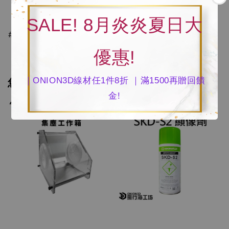
SALE! 8月炎炎夏日大
#藍色膠帶 #3D列印膠帶 #美紋膠帶 #遮蔽膠帶 #紙膠帶
優惠!
您可能也喜歡
｜ONION3D線材任1件8折 ｜滿1500再贈回饋
金!