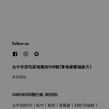
Follow us
台中市西屯區智惠街108號(青海家樂福後方)
本店地址
ONION3D飛行海 3D列印
台中3D列印┃拓竹┃創想┃普羅森┃3D打印線材┃