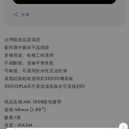
分享
台灣製造品質保證
黏性適中撕掉不流痕跡
多種用途、各種工程適用
不易斷裂、邊緣平整美觀
可耐溫、可適用於水性及油性漆
表面紋路粗糙適用於3D列印機底板
3D列印PLA等不需加溫底板亦可直接列印
商品名稱:MK-100B藍色膠帶
規格:48mm (1.88”)
數量:1捲
長度：約45M