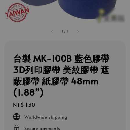
1
/
1
台製 MK-100B 藍色膠帶
3D列印膠帶 美紋膠帶 遮
蔽膠帶 紙膠帶 48mm
(1.88”)
Regular
NT$ 130
price
Worldwide shipping
Secure payments