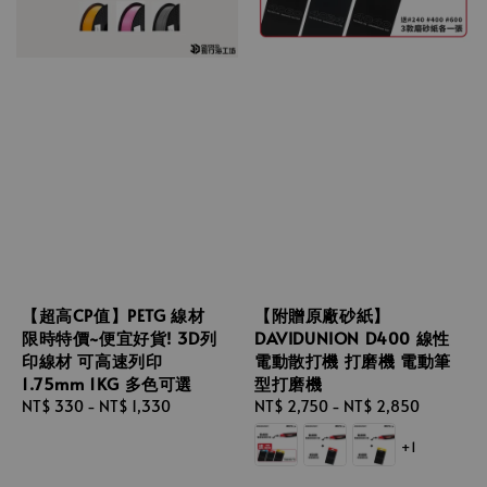
【超高CP值】PETG 線材
【附贈原廠砂紙】
限時特價~便宜好貨! 3D列
DAVIDUNION D400 線性
印線材 可高速列印
電動散打機 打磨機 電動筆
1.75mm 1KG 多色可選
型打磨機
Regular
NT$ 330
-
NT$ 1,330
Regular
NT$ 2,750
-
NT$ 2,850
price
price
+1