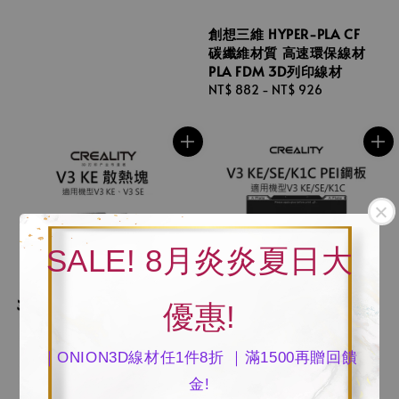
創想三維 HYPER-PLA CF
碳纖維材質 高速環保線材
PLA FDM 3D列印線材
Regular
NT$ 882
-
NT$ 926
price
SALE! 8月炎炎夏日大
優惠!
｜ONION3D線材任1件8折 ｜滿1500再贈回饋
金!