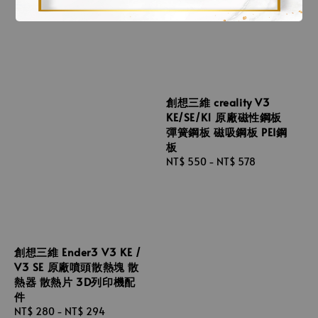
創想三維 creality V3
KE/SE/K1 原廠磁性鋼板
彈簧鋼板 磁吸鋼板 PEI鋼
板
Regular
NT$ 550
-
NT$ 578
price
創想三維 Ender3 V3 KE /
V3 SE 原廠噴頭散熱塊 散
熱器 散熱片 3D列印機配
件
Regular
NT$ 280
-
NT$ 294