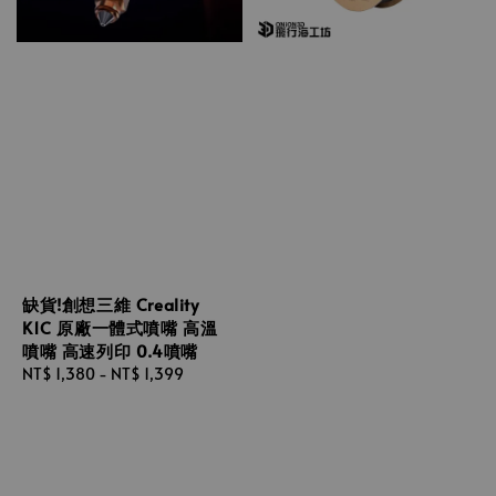
缺貨!創想三維 Creality
K1C 原廠一體式噴嘴 高溫
噴嘴 高速列印 0.4噴嘴
Regular
NT$ 1,380
-
NT$ 1,399
price