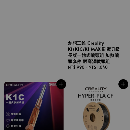
創想三維 Creality
K1/K1C/K1 MAX 副廠升級
長版一體式噴頭組 加熱噴
頭套件 耐高溫噴頭組
Regular
NT$ 990
-
NT$ 1,040
price