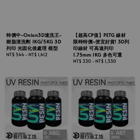
特價中~Onion3D速洗王-
【超高CP值】PETG 線材
樹脂清洗劑 1KG/5KG 3D
限時特價~便宜好貨! 3D列
列印 光固化後處理 模型
印線材 可高速列印
1.75mm 1KG 多色可選
Regular
NT$ 544
-
NT$ 1,412
price
Regular
NT$ 330
-
NT$ 1,330
price