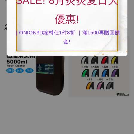
SALE! 8月炎炎夏日大
優惠!
您可能也喜歡
｜ONION3D線材任1件8折 ｜滿1500再贈回饋
任選1件 8折
金!