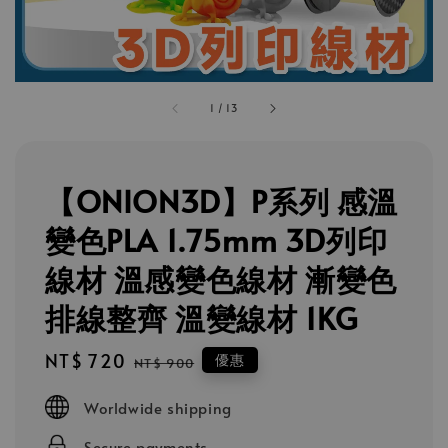
1
/
13
【ONION3D】P系列 感溫
變色PLA 1.75mm 3D列印
線材 溫感變色線材 漸變色
排線整齊 溫變線材 1KG
Sale
NT$ 720
Regular
優惠
NT$ 900
price
price
Worldwide shipping
Secure payments