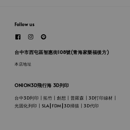
Follow us
台中市西屯區智惠街108號(青海家樂福後方)
本店地址
ONION3D飛行海 3D列印
台中3D列印┃拓竹┃創想┃普羅森┃3D打印線材┃
光固化列印┃SLA┃FDM┃3D掃描┃3D代印