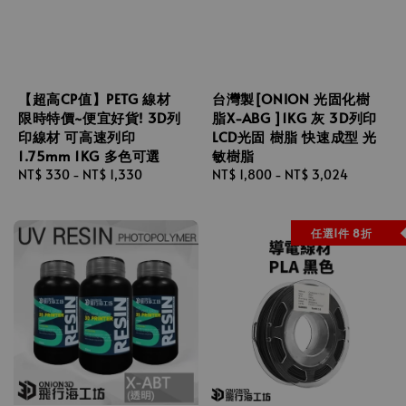
【超高CP值】PETG 線材
台灣製[ONION 光固化樹
限時特價~便宜好貨! 3D列
脂X-ABG ]1KG 灰 3D列印
印線材 可高速列印
LCD光固 樹脂 快速成型 光
1.75mm 1KG 多色可選
敏樹脂
Regular
NT$ 330
-
NT$ 1,330
Regular
NT$ 1,800
-
NT$ 3,024
price
price
任選1件 8折