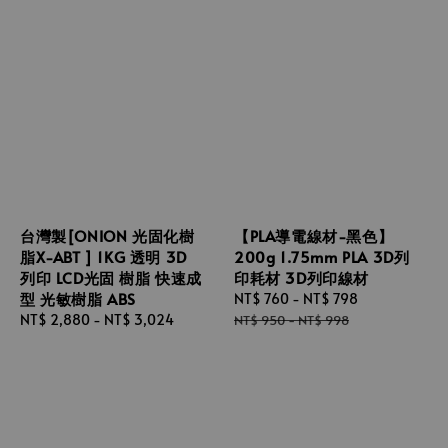
台灣製[ONION 光固化樹
【PLA導電線材-黑色】
脂X-ABT ] 1KG 透明 3D
200g 1.75mm PLA 3D列
列印 LCD光固 樹脂 快速成
印耗材 3D列印線材
型 光敏樹脂 ABS
Sale
NT$ 760
-
NT$ 798
Regular
Regular
NT$ 2,880
-
NT$ 3,024
price
price
NT$ 950
-
NT$ 998
price