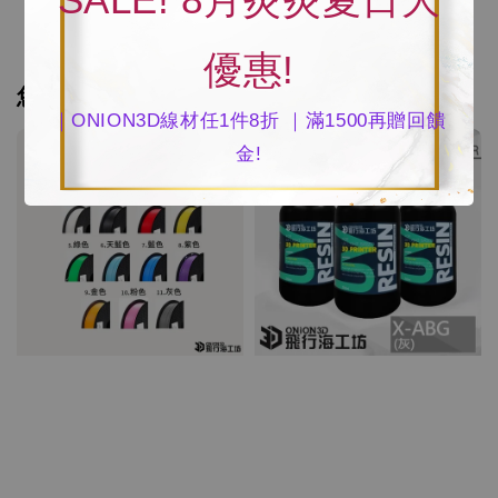
優惠!
您可能也喜歡
｜ONION3D線材任1件8折 ｜滿1500再贈回饋
金!