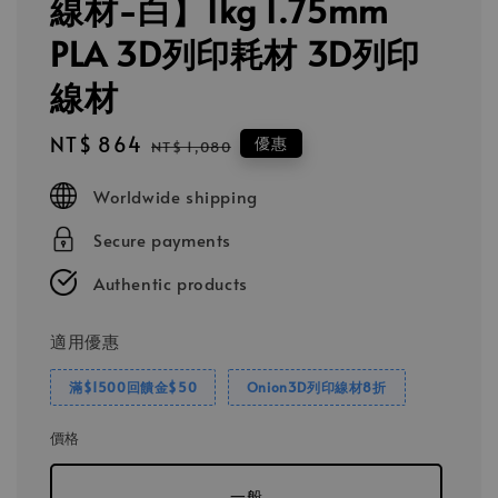
線材-白】1kg 1.75mm
PLA 3D列印耗材 3D列印
線材
Sale
NT$ 864
Regular
優惠
NT$ 1,080
price
price
Worldwide shipping
Secure payments
Authentic products
適用優惠
滿$1500回饋金$50
Onion3D列印線材8折
價格
一般