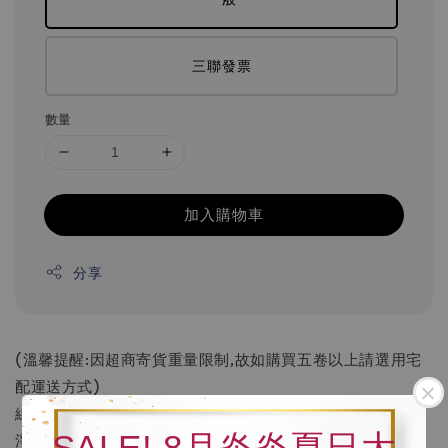
三聯發票
數量
加入購物車
分享
(溫馨提醒:因超商寄貨重量限制,故如購買五卷以上請選用宅
配運送方式)
線徑1.75mm
SALE! 8月炎炎夏日大
淨重1.0kg、總重1.4kg(含包裝)